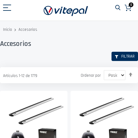
Ir
0
al
contenido
Accesorios
Inicio
Accesorios
FILTRAR
Fi
Ordenar por
Artículos
1
-
12
de
1779
D
D