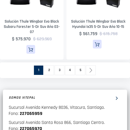
Solución Thule Wingbar Evo Black
Solución Thule Wingbar Evo Black
Subaru Forester 5-Dr Suv Año 03-
Hyundai Ix35 5-Dr Suv Año 10-15
07
$ 561.759
$ 615.758
$ 575.970
$ 629.969
Página
Actualmente estás leyendo página
Página
Página
Página
Página
Página
Siguiente
1
2
3
4
5
SOMOS VITEPAL
Sucursal Avenida Kennedy 8036, Vitacura, Santiago.
Fono:
227065959
Sucursal Avenida Santa Rosa 866, Santiago Centro.
Fono:
227065970