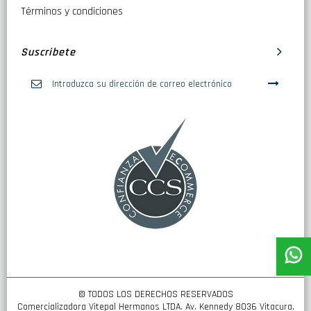
Términos y condiciones
Suscribete
Inscríbase
a
nuestro
boletín
de
noticias:
© TODOS LOS DERECHOS RESERVADOS
Comercializadora Vitepal Hermanos LTDA. Av. Kennedy 8036 Vitacura,