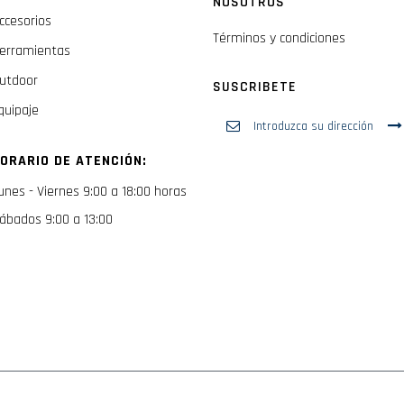
NOSOTROS
ccesorios
Términos y condiciones
erramientas
utdoor
SUSCRIBETE
quipaje
Inscríbase
a
nuestro
ORARIO DE ATENCIÓN:
boletín
de
unes - Viernes 9:00 a 18:00 horas
noticias:
ábados 9:00 a 13:00