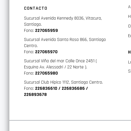
A
CONTACTO
H
Sucursal Avenida Kennedy 8036, Vitacura,
Santiago.
O
Fono:
227065959
E
Sucursal Avenida Santa Rosa 866, Santiago
Centro.
Fono:
227065970
H
Sucursal Viña del mar Calle Once 2451 (
L
Esquina Av. Alessadri / 22 Norte ).
S
Fono:
227065980
Sucursal Club Hípico 1112, Santiago Centro.
Fono:
226836610 / 226836686 /
226893678