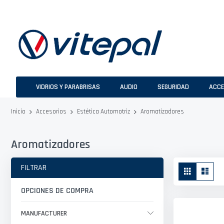
Ir
al
contenido
VIDRIOS Y PARABRISAS
AUDIO
SEGURIDAD
ACCE
Aromatizadores
Inicio
Accesorios
Estética Automotriz
Aromatizadores
Ver
FILTRAR
Parrilla
Lista
como
OPCIONES DE COMPRA
MANUFACTURER