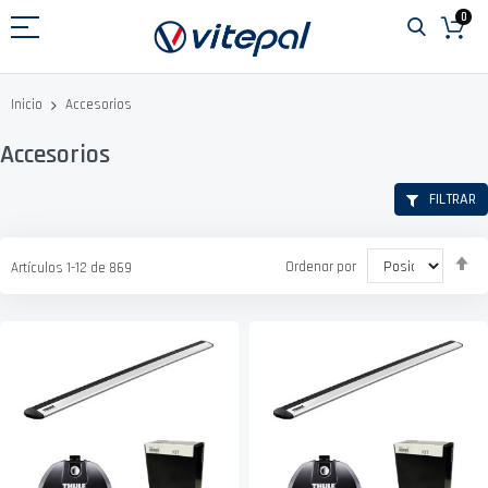
Ir
0
al
contenido
Accesorios
Inicio
Accesorios
FILTRAR
Fi
Ordenar por
Artículos
1
-
12
de
869
D
D