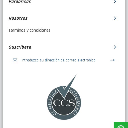
Parabrisas
Nosotros
Términos y condiciones
Suscribete
Inscríbase
a
nuestro
boletín
de
noticias: