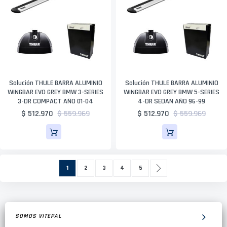
Solución THULE BARRA ALUMINIO
Solución THULE BARRA ALUMINIO
WINGBAR EVO GREY BMW 3-SERIES
WINGBAR EVO GREY BMW 5-SERIES
3-DR COMPACT AÑO 01-04
4-DR SEDAN AÑO 96-99
$ 512.970
$ 559.969
$ 512.970
$ 559.969
Página
Actualmente estás leyendo página
Página
Página
Página
Página
Página
Siguiente
1
2
3
4
5
SOMOS VITEPAL