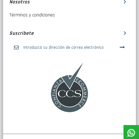
Nosotros
Términos y condiciones
Suscribete
Inscríbase
a
nuestro
boletín
de
noticias: