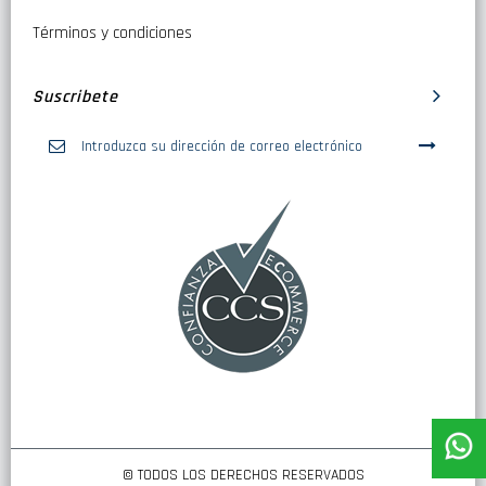
Términos y condiciones
Suscribete
Inscríbase
a
nuestro
boletín
de
noticias:
© TODOS LOS DERECHOS RESERVADOS