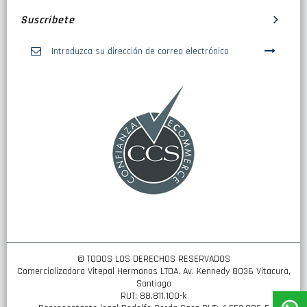
Suscribete
Inscríbase
a
nuestro
boletín
de
noticias:
© TODOS LOS DERECHOS RESERVADOS
Comercializadora Vitepal Hermanos LTDA. Av. Kennedy 8036 Vitacura,
Santiago
RUT: 88.811.100-k