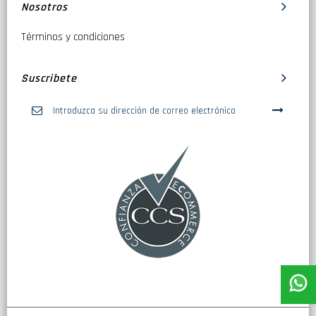
Nosotros
Términos y condiciones
Suscribete
Inscríbase
a
nuestro
boletín
de
noticias: