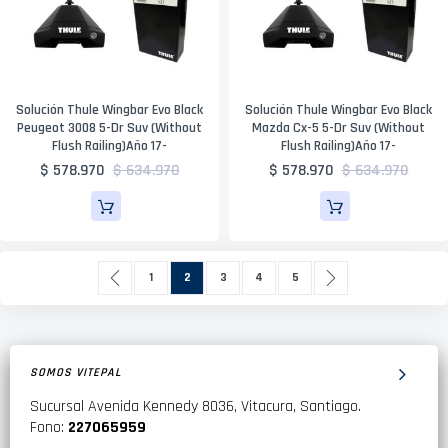
Solución Thule Wingbar Evo Black
Solución Thule Wingbar Evo Black
Peugeot 3008 5-Dr Suv (Without
Mazda Cx-5 5-Dr Suv (Without
Flush Railing)Año 17-
Flush Railing)Año 17-
$ 578.970
$ 634.970
$ 578.970
$ 634.970
Página
Página
Anterior
Página
Actualmente estás leyendo página
Página
Página
Página
Página
Siguiente
1
2
3
4
5
SOMOS VITEPAL
Sucursal Avenida Kennedy 8036, Vitacura, Santiago.
Fono:
227065959