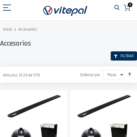
Ir
0
al
contenido
Accesorios
Inicio
Accesorios
FILTRAR
Fi
Ordenar por
Artículos
13
-
24
de
1779
D
D