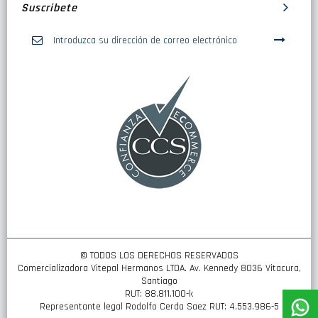
Suscribete
Inscríbase
a
nuestro
boletín
de
noticias:
© TODOS LOS DERECHOS RESERVADOS
Comercializadora Vitepal Hermanos LTDA. Av. Kennedy 8036 Vitacura,
Santiago
RUT: 88.811.100-k
Representante legal Rodolfo Cerda Saez RUT: 4.553.986-5