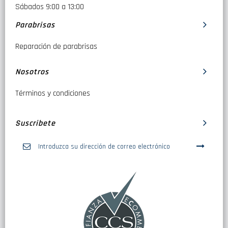
Sábados 9:00 a 13:00
Parabrisas
Reparación de parabrisas
Nosotros
Términos y condiciones
Suscribete
Inscríbase
a
nuestro
boletín
de
noticias: