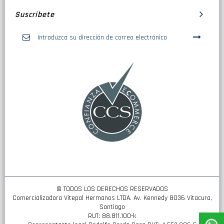
Suscribete
Inscríbase
a
nuestro
boletín
de
noticias:
© TODOS LOS DERECHOS RESERVADOS
Comercializadora Vitepal Hermanos LTDA. Av. Kennedy 8036 Vitacura,
Santiago
RUT: 88.811.100-k