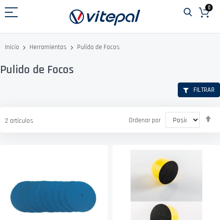
Ir
0
al
contenido
Pulido de Focos
Inicio
Herramientas
Pulido de Focos
FILTRAR
Fi
Ordenar por
2
artículos
D
D