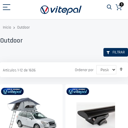
Ir
0
al
contenido
Outdoor
Inicio
Outdoor
FILTRAR
Fi
Ordenar por
Artículos
1
-
12
de
1606
D
D