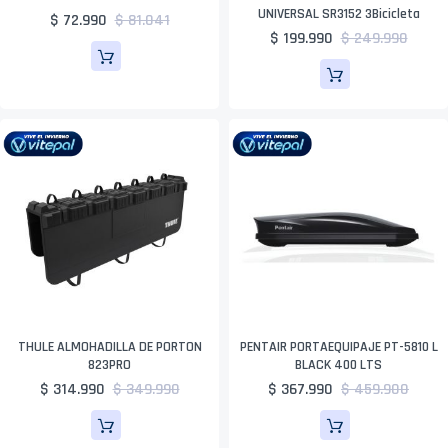
UNIVERSAL SR3152 3Bicicleta
$ 72.990
$ 81.041
$ 199.990
$ 249.990
THULE ALMOHADILLA DE PORTON
PENTAIR PORTAEQUIPAJE PT-5810 L
823PRO
BLACK 400 LTS
$ 314.990
$ 349.990
$ 367.990
$ 459.900