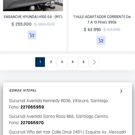
ENGANCHE HYUNDAI H100 04- (MT)
THULE ADAPTADOR CORRIENTE De
7 A 13 Pines 9906
$ 255.000
$ 300.000
$ 62.990
$ 69.990
Página
Actualmente estás leyendo página
Página
Página
Página
Página
Página
Siguiente
1
2
3
4
5
SOMOS VITEPAL
Sucursal Avenida Kennedy 8036, Vitacura, Santiago.
Fono:
227065959
Sucursal Avenida Santa Rosa 866, Santiago Centro.
Fono:
227065970
Sucursal Viña del mar Calle Once 2451 ( Esquina Av. Alessadri