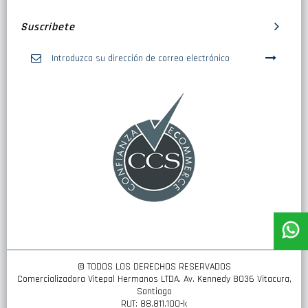
Suscribete
Inscríbase
a
nuestro
boletín
de
noticias:
© TODOS LOS DERECHOS RESERVADOS
Comercializadora Vitepal Hermanos LTDA. Av. Kennedy 8036 Vitacura,
Santiago
RUT: 88.811.100-k