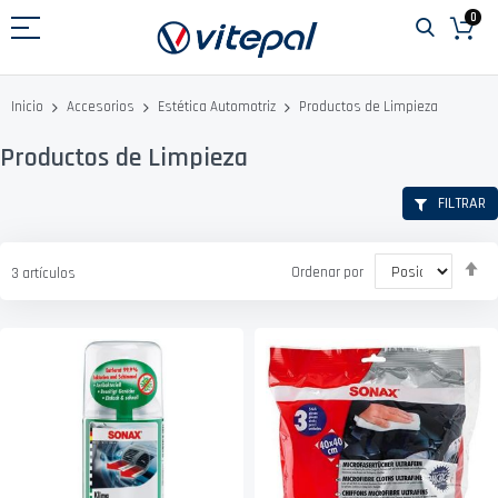
Ir
0
al
contenido
Productos de Limpieza
Inicio
Accesorios
Estética Automotriz
Productos de Limpieza
FILTRAR
Fi
Ordenar por
3
artículos
D
D