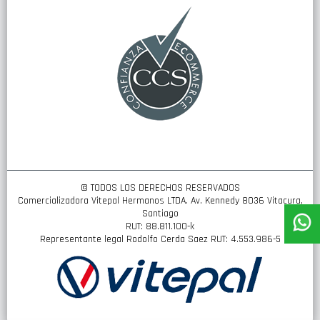
de
noticias:
© TODOS LOS DERECHOS RESERVADOS
Comercializadora Vitepal Hermanos LTDA. Av. Kennedy 8036 Vitacura,
Santiago
RUT: 88.811.100-k
Representante legal Rodolfo Cerda Saez RUT: 4.553.986-5