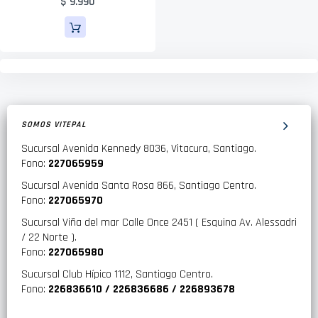
$ 9.990
SOMOS VITEPAL
Sucursal Avenida Kennedy 8036, Vitacura, Santiago.
Fono:
227065959
Sucursal Avenida Santa Rosa 866, Santiago Centro.
Fono:
227065970
Sucursal Viña del mar Calle Once 2451 ( Esquina Av. Alessadri
/ 22 Norte ).
Fono:
227065980
Sucursal Club Hípico 1112, Santiago Centro.
Fono:
226836610 / 226836686 / 226893678