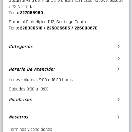
Sucursal Viña del mar Calle Once 2451 ( Esquina Av. Alessadri
/ 22 Norte ).
Fono:
227065980
Sucursal Club Hípico 1112, Santiago Centro.
Fono:
226836610 / 226836686 / 226893678
Categorías
Horario De Atención:
Lunes - Viernes 9:00 a 18:00 horas
Sábados 9:00 a 13:00
Parabrisas
Nosotros
Términos y condiciones