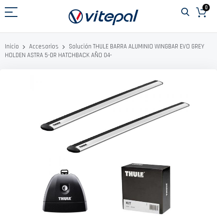
Ir
0
al
contenido
Solución THULE BARRA ALUMINIO WINGBAR EVO GREY
Inicio
Accesorios
HOLDEN ASTRA 5-DR HATCHBACK AÑO 04-
Saltar
al
final
de
la
galería
de
imágenes