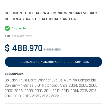
Saltar
SOLUCIÓN THULE BARRA ALUMINIO WINGBAR EVO GREY
al
HOLDEN ASTRA 5-DR HATCHBACK AÑO 04-
comienzo
de
la
Disponible
galería
de
SKU
SOLBARR012063
imágenes
$ 488.970
$ 534.180
PERSONALIZAR Y AÑADIR A CARRITO DE COMPRAS
DESCRIPCIÓN
Solución Thule Barra Wingbar Evo De Aluminio Compatible
Con Bmw 1-Series 5-Dr Hatchback Años 2004, 2005, 2006,
2007, 2008, 2009, 2010, 2011, 2012, 2013, 2014, 2015, 2016,
2017, 2018, 2019, 2020, 2021, 2022