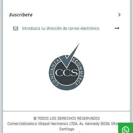
Suscribete
Inscríbase
a
nuestro
boletín
de
noticias:
© TODOS LOS DERECHOS RESERVADOS
Comercializadora Vitepal Hermanos LTDA. Av. Kennedy 8036 Vitacura,
Santiago