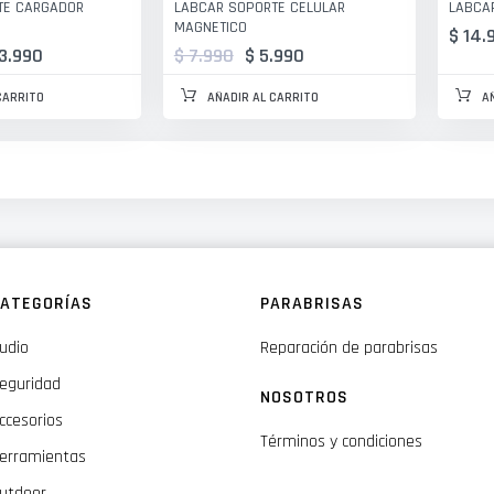
TE CARGADOR
LABCAR SOPORTE CELULAR
LABCAR
MAGNETICO
$ 14.
13.990
$ 7.990
$ 5.990
CARRITO
AÑADIR AL CARRITO
A
ATEGORÍAS
PARABRISAS
udio
Reparación de parabrisas
eguridad
NOSOTROS
ccesorios
Términos y condiciones
erramientas
utdoor