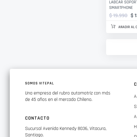
LABCAR SOPOR
SMARTPHONE
$ 19.990
$ 
AÑADIR AL 
SOMOS VITEPAL
C
Una empresa del rubro automotriz con más
A
de 45 años en el mercado Chileno.
S
A
CONTACTO
H
Sucursal Avenida Kennedy 8036, Vitacura,
Santiago.
O