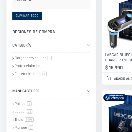
Labcar
ELIMINAR TODO
OPCIONES DE COMPRA
CATEGORÍA
LABCAR BLUE01
Cargadores celular
artículo
2
CHARGER FM, S
Porta celular
artículo
$ 16.990
8
Entretenimiento
artículo
1
AÑADIR AL 
MANUFACTURER
Philips
artículo
1
Labcar
artículo
11
Thule
artículo
1698
Pioneer
artículo
1