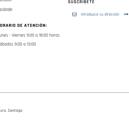
SUSCRIBETE
quipaje
Inscríbase
a
nuestro
ORARIO DE ATENCIÓN:
boletín
de
unes - Viernes 9:00 a 18:00 horas
noticias:
ábados 9:00 a 13:00
ura, Santiago