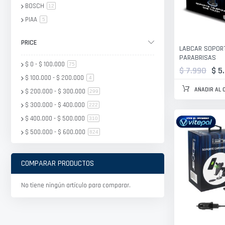
BOSCH
artículo
12
PIAA
artículo
5
Hella
artículo
12
PRICE
Bury
artículo
3
LABCAR SOPOR
PARABRISAS
EGO
artículo
1
$ 0
-
$ 100.000
artículo
75
$ 7.990
$ 5
Sylvania
artículo
1
$ 100.000
-
$ 200.000
artículo
4
Osram
artículo
1
AÑADIR AL 
$ 200.000
-
$ 300.000
artículo
299
DB DRIVE
artículo
2
$ 300.000
-
$ 400.000
artículo
222
SPOT
artículo
6
$ 400.000
-
$ 500.000
artículo
310
SONAX
artículo
3
$ 500.000
-
$ 600.000
artículo
824
AUTOSKY
artículo
6
$ 600.000
y superior
artículo
45
IMBEST
artículo
9
COMPARAR PRODUCTOS
No tiene ningún artículo para comparar.