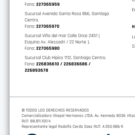
Fono:
227065959
E
Sucursal Avenida Santa Rosa 866, Santiago
Centro.
Fono:
227065970
H
Sucursal Viña del mar Calle Once 2451 (
L
Esquina Av. Alessadri / 22 Norte ).
S
Fono:
227065980
Sucursal Club Hípico 1112, Santiago Centro.
Fono:
226836610 / 226836686 /
226893678
© TODOS LOS DERECHOS RESERVADOS
Comercializadora Vitepal Hermanos LTDA. Av. Kennedy 8036 Vitac
RUT: 88.811.100-k
Representante legal Rodolfo Cerda Saez RUT: 4.553.986-5