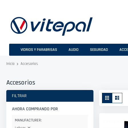
Ir
al
contenido
VIDRIOS Y PARABRISAS
AUDIO
SEGURIDAD
ACCE
Accesorios
Inicio
Accesorios
Ver
FILTRAR
Parrilla
Lista
como
AHORA COMPRANDO POR
MANUFACTURER