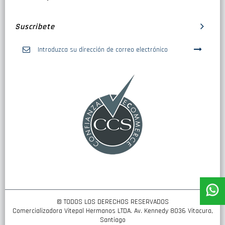
Suscribete
Inscríbase
a
nuestro
boletín
de
noticias:
© TODOS LOS DERECHOS RESERVADOS
Comercializadora Vitepal Hermanos LTDA. Av. Kennedy 8036 Vitacura,
Santiago