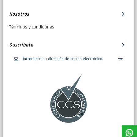
Nosotros
Términos y condiciones
Suscribete
Inscríbase
a
nuestro
boletín
de
noticias: