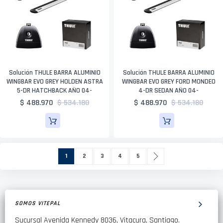
Solución THULE BARRA ALUMINIO
Solución THULE BARRA ALUMINIO
WINGBAR EVO GREY HOLDEN ASTRA
WINGBAR EVO GREY FORD MONDEO
5-DR HATCHBACK AÑO 04-
4-DR SEDAN AÑO 04-
$ 488.970
$ 534.180
$ 488.970
$ 534.180
Página
Actualmente estás leyendo página
Página
Página
Página
Página
Página
Siguiente
1
2
3
4
5
SOMOS VITEPAL
Sucursal Avenida Kennedy 8036, Vitacura, Santiago.