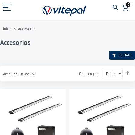
Ir
0
al
contenido
Accesorios
Inicio
Accesorios
FILTRAR
Fi
Ordenar por
Artículos
1
-
12
de
1779
D
D