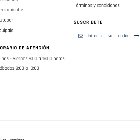
Términos y condiciones
erramientas
utdoor
SUSCRIBETE
quipaje
Inscríbase
a
nuestro
ORARIO DE ATENCIÓN:
boletín
de
unes - Viernes 9:00 a 18:00 horas
noticias:
ábados 9:00 a 13:00