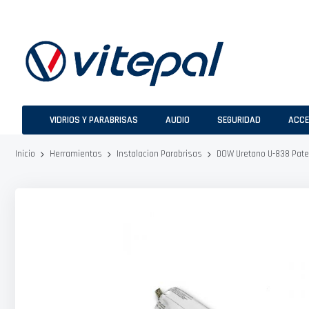
Ir
al
contenido
VIDRIOS Y PARABRISAS
AUDIO
SEGURIDAD
ACCE
DOW Uretano U-838 Pate
Inicio
Herramientas
Instalacion Parabrisas
Saltar
al
final
de
la
galería
de
imágenes