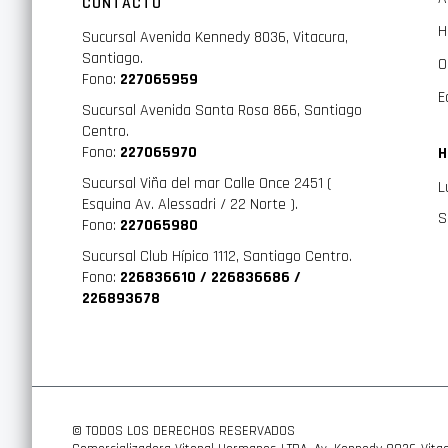
CONTACTO
H
Sucursal Avenida Kennedy 8036, Vitacura,
Santiago.
O
Fono:
227065959
E
Sucursal Avenida Santa Rosa 866, Santiago
Centro.
Fono:
227065970
H
Sucursal Viña del mar Calle Once 2451 (
L
Esquina Av. Alessadri / 22 Norte ).
S
Fono:
227065980
Sucursal Club Hípico 1112, Santiago Centro.
Fono:
226836610 / 226836686 /
226893678
© TODOS LOS DERECHOS RESERVADOS