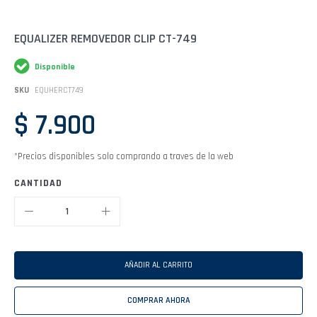
Saltar
EQUALIZER REMOVEDOR CLIP CT-749
al
comienzo
Disponible
de
la
SKU
EQUHERCT749
galería
de
$ 7.900
imágenes
*Precios disponibles solo comprando a traves de la web
CANTIDAD
AÑADIR AL CARRITO
COMPRAR AHORA