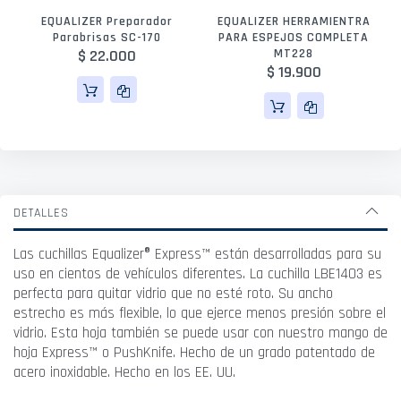
EQUALIZER Preparador
EQUALIZER HERRAMIENTRA
Parabrisas SC-170
PARA ESPEJOS COMPLETA
$ 22.000
MT228
$ 19.900
DETALLES
Las cuchillas Equalizer® Express™ están desarrolladas para su
uso en cientos de vehículos diferentes. La cuchilla LBE1403 es
perfecta para quitar vidrio que no esté roto. Su ancho
estrecho es más flexible, lo que ejerce menos presión sobre el
vidrio. Esta hoja también se puede usar con nuestro mango de
hoja Express™ o PushKnife. Hecho de un grado patentado de
acero inoxidable. Hecho en los EE. UU.