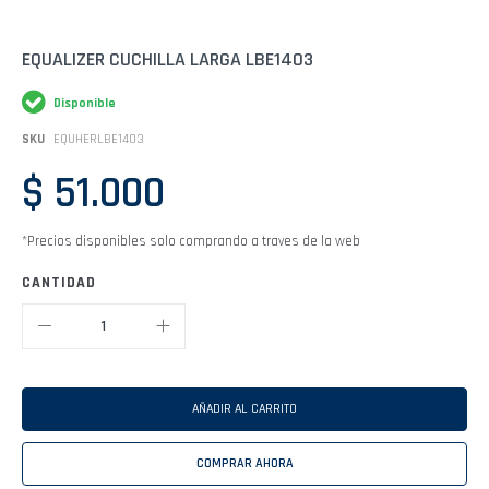
Saltar
EQUALIZER CUCHILLA LARGA LBE1403
al
comienzo
Disponible
de
la
SKU
EQUHERLBE1403
galería
de
$ 51.000
imágenes
*Precios disponibles solo comprando a traves de la web
CANTIDAD
AÑADIR AL CARRITO
COMPRAR AHORA