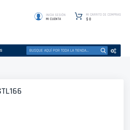
MI CARRITO DE COMPRAS
INICIA SESIÓN
$ 0
MI CUENTA
ES
STL166