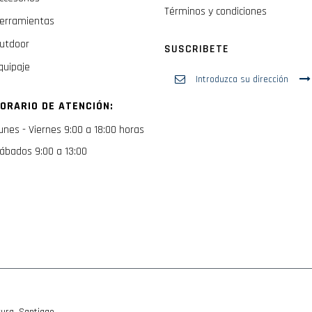
Términos y condiciones
erramientas
utdoor
SUSCRIBETE
quipaje
Inscríbase
a
nuestro
ORARIO DE ATENCIÓN:
boletín
de
unes - Viernes 9:00 a 18:00 horas
noticias:
ábados 9:00 a 13:00