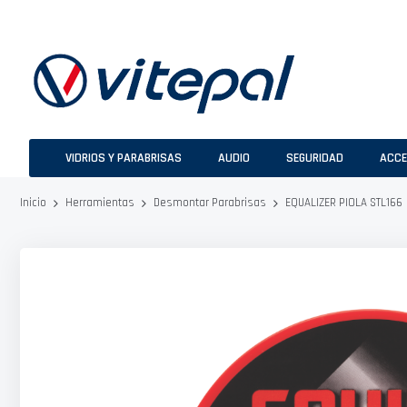
Ir
al
contenido
VIDRIOS Y PARABRISAS
AUDIO
SEGURIDAD
ACCE
EQUALIZER PIOLA STL166
Inicio
Herramientas
Desmontar Parabrisas
Saltar
al
final
de
la
galería
de
imágenes