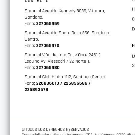
CONTACTO
H
Sucursal Avenida Kennedy 8036, Vitacura,
Santiago.
O
Fono:
227065959
E
Sucursal Avenida Santa Rosa 866, Santiago
Centro.
Fono:
227065970
H
Sucursal Viña del mar Calle Once 2451 (
L
Esquina Av. Alessadri / 22 Norte ).
S
Fono:
227065980
Sucursal Club Hípico 1112, Santiago Centro.
Fono:
226836610 / 226836686 /
226893678
© TODOS LOS DERECHOS RESERVADOS