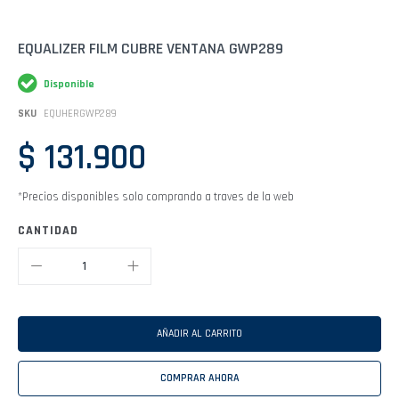
Saltar
EQUALIZER FILM CUBRE VENTANA GWP289
al
comienzo
Disponible
de
la
SKU
EQUHERGWP289
galería
de
$ 131.900
imágenes
*Precios disponibles solo comprando a traves de la web
CANTIDAD
AÑADIR AL CARRITO
COMPRAR AHORA