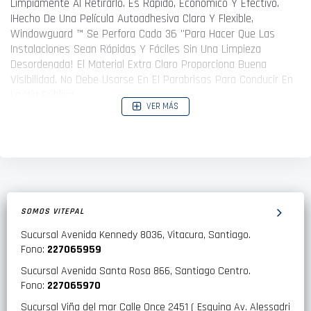
Limpiamente Al Retirarlo. Es Rápido, Económico Y Efectivo.
¡Hecho De Una Película Autoadhesiva Clara Y Flexible,
Windowguard ™ Se Perfora Cada 36 "Para Hacer Que Las
Instalaciones Sean Rápidas Y Fáciles Sin Una Limpieza
Desordenada! El Material Extra Claro Proporciona Buena
Visibilidad. No Debe Usarse En El Parabrisas Para Conducir En
La Vía Pública.
VER MÁS
SOMOS VITEPAL
Sucursal Avenida Kennedy 8036, Vitacura, Santiago.
Fono:
227065959
Sucursal Avenida Santa Rosa 866, Santiago Centro.
Fono:
227065970
Sucursal Viña del mar Calle Once 2451 ( Esquina Av. Alessadri