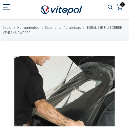
Ir
0
al
contenido
EQUALIZER FILM CUBRE
Inicio
Herramientas
Desmontar Parabrisas
VENTANA GWP289
Saltar
al
final
de
la
galería
de
imágenes