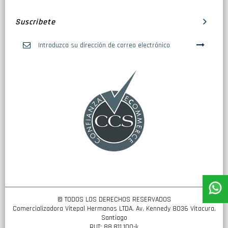
Suscribete
Inscríbase
a
nuestro
boletín
de
noticias:
© TODOS LOS DERECHOS RESERVADOS
Comercializadora Vitepal Hermanos LTDA. Av. Kennedy 8036 Vitacura,
Santiago
RUT: 88.811.100-k