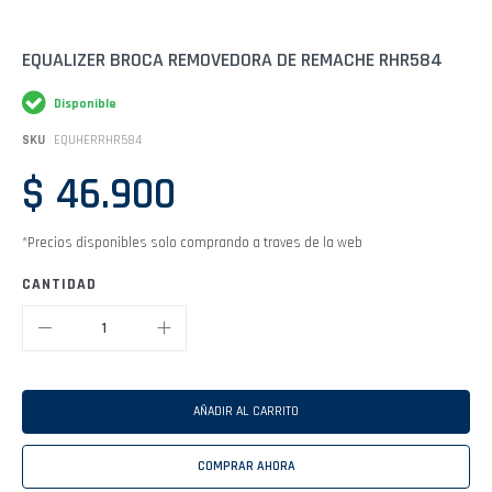
Saltar
EQUALIZER BROCA REMOVEDORA DE REMACHE RHR584
al
comienzo
Disponible
de
la
SKU
EQUHERRHR584
galería
de
$ 46.900
imágenes
*Precios disponibles solo comprando a traves de la web
CANTIDAD
AÑADIR AL CARRITO
COMPRAR AHORA