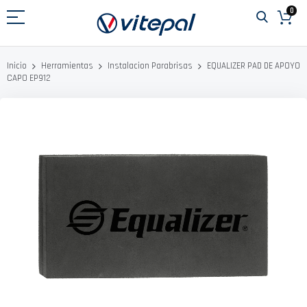
Ir
0
al
contenido
EQUALIZER PAD DE APOYO
Inicio
Herramientas
Instalacion Parabrisas
CAPO EP912
Saltar
al
final
de
la
galería
de
imágenes