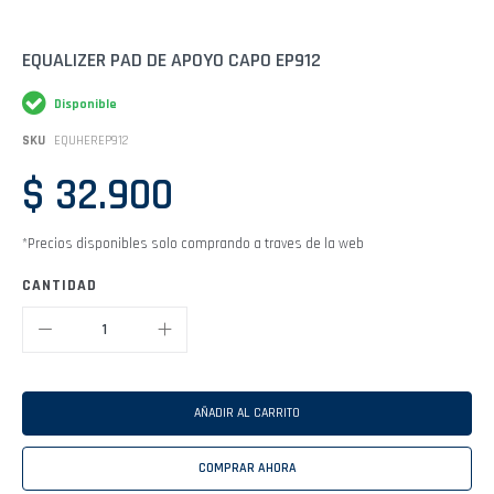
Saltar
EQUALIZER PAD DE APOYO CAPO EP912
al
comienzo
Disponible
de
la
SKU
EQUHEREP912
galería
de
$ 32.900
imágenes
*Precios disponibles solo comprando a traves de la web
CANTIDAD
AÑADIR AL CARRITO
COMPRAR AHORA