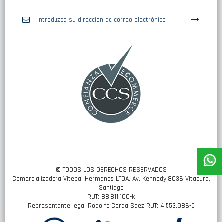
Inscríbase
a
nuestro
boletín
de
noticias:
© TODOS LOS DERECHOS RESERVADOS
Comercializadora Vitepal Hermanos LTDA. Av. Kennedy 8036 Vitacura,
Santiago
RUT: 88.811.100-k
Representante legal Rodolfo Cerda Saez RUT: 4.553.986-5