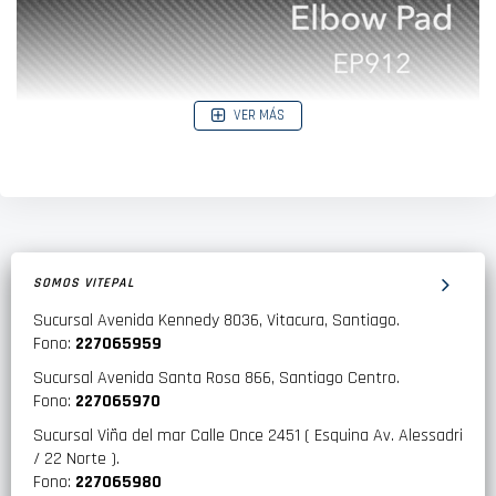
VER MÁS
SOMOS VITEPAL
Ideal para colocar parabrisas para ayudar a prevenir lesiones.
Sucursal Avenida Kennedy 8036, Vitacura, Santiago.
Cuenta con una capa interior de metal para distribuir la
Fono:
227065959
presión en el capó del vehículo para evitar daños. Una gran
adición a cualquier dispositivo de configuración.
Sucursal Avenida Santa Rosa 866, Santiago Centro.
Fono:
227065970
Sucursal Viña del mar Calle Once 2451 ( Esquina Av. Alessadri
/ 22 Norte ).
Fono:
227065980