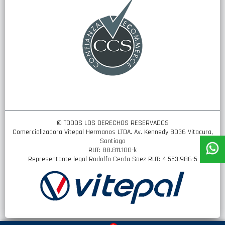
noticias:
© TODOS LOS DERECHOS RESERVADOS
Comercializadora Vitepal Hermanos LTDA. Av. Kennedy 8036 Vitacura,
Santiago
RUT: 88.811.100-k
Representante legal Rodolfo Cerda Saez RUT: 4.553.986-5