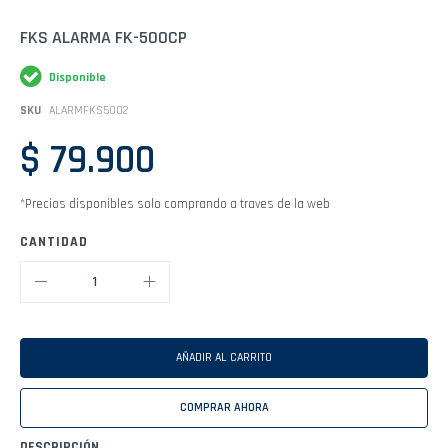
Saltar
FKS ALARMA FK-500CP
al
comienzo
Disponible
de
la
SKU
ALARMFKS5002
galería
de
$ 79.900
imágenes
*Precios disponibles solo comprando a traves de la web
CANTIDAD
AÑADIR AL CARRITO
COMPRAR AHORA
DESCRIPCIÓN