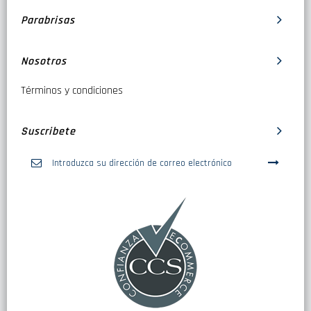
Parabrisas
Nosotros
Términos y condiciones
Suscribete
Inscríbase
a
nuestro
boletín
de
noticias: