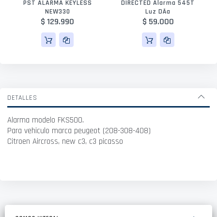
PST ALARMA KEYLESS
DIRECTED Alarma 545T
NEW330
Luz DÃ­a
$ 129.990
$ 59.000
DETALLES
Alarma modelo FKS500.
Para vehiculo marca peugeot (208-308-408)
Citroen Aircross, new c3, c3 picasso