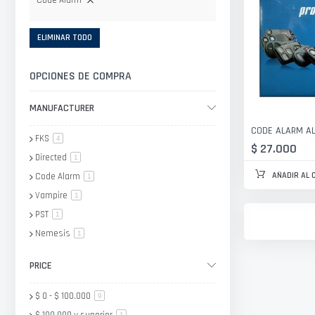
Code Alarm
ELIMINAR TODO
OPCIONES DE COMPRA
MANUFACTURER
CODE ALARM AL
FKS
artículo
4
$ 27.000
Directed
artículo
1
AÑADIR AL 
Code Alarm
artículo
1
Vampire
artículo
1
PST
artículo
1
Nemesis
artículo
1
ELTEC
artículo
1
PRICE
$ 0
-
$ 100.000
artículo
9
artículo
1