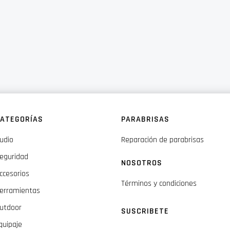
ATEGORÍAS
PARABRISAS
udio
Reparación de parabrisas
eguridad
NOSOTROS
ccesorios
Términos y condiciones
erramientas
utdoor
SUSCRIBETE
quipaje
Inscríbase