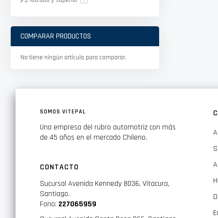
$ 100.000
y superior
COMPARAR PRODUCTOS
No tiene ningún artículo para comparar.
SOMOS VITEPAL
C
Una empresa del rubro automotriz con más
A
de 45 años en el mercado Chileno.
S
A
CONTACTO
H
Sucursal Avenida Kennedy 8036, Vitacura,
Santiago.
O
Fono:
227065959
E