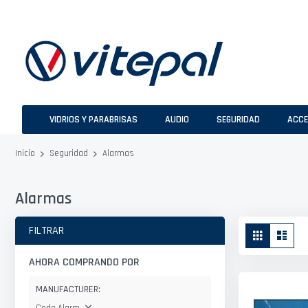
Ir
al
contenido
VIDRIOS Y PARABRISAS
AUDIO
SEGURIDAD
ACCE
Alarmas
Inicio
Seguridad
Alarmas
Ver
FILTRAR
Parrilla
Lista
como
AHORA COMPRANDO POR
MANUFACTURER