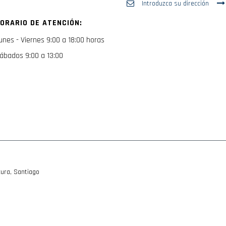
a
nuestro
ORARIO DE ATENCIÓN:
boletín
de
unes - Viernes 9:00 a 18:00 horas
noticias:
ábados 9:00 a 13:00
ura, Santiago