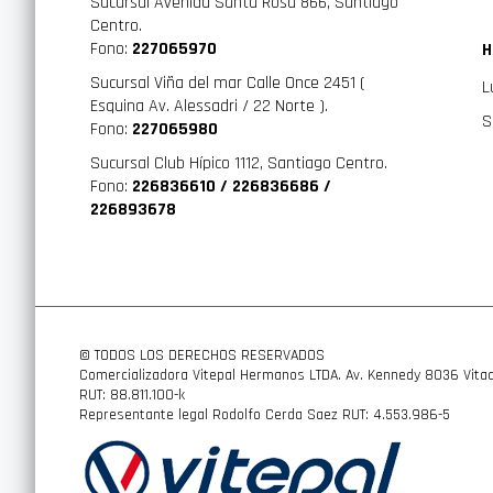
Sucursal Avenida Santa Rosa 866, Santiago
Centro.
Fono:
227065970
H
Sucursal Viña del mar Calle Once 2451 (
L
Esquina Av. Alessadri / 22 Norte ).
S
Fono:
227065980
Sucursal Club Hípico 1112, Santiago Centro.
Fono:
226836610 / 226836686 /
226893678
© TODOS LOS DERECHOS RESERVADOS
Comercializadora Vitepal Hermanos LTDA. Av. Kennedy 8036 Vitac
RUT: 88.811.100-k
Representante legal Rodolfo Cerda Saez RUT: 4.553.986-5