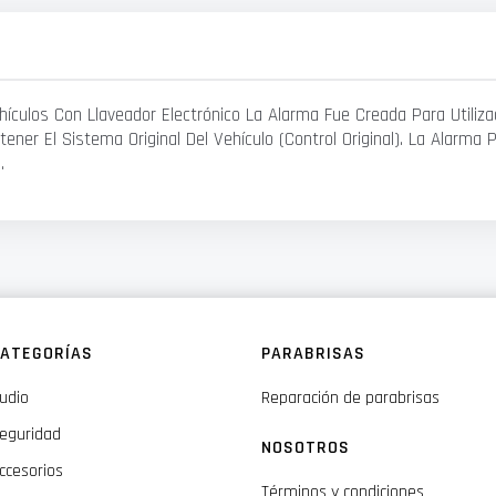
hículos Con Llaveador Electrónico La Alarma Fue Creada Para Utiliz
ntener El Sistema Original Del Vehículo (Control Original). La Alar
.
ATEGORÍAS
PARABRISAS
udio
Reparación de parabrisas
eguridad
NOSOTROS
ccesorios
Términos y condiciones