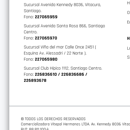
H
Sucursal Avenida Kennedy 8036, Vitacura,
Santiago.
O
Fono:
227065959
E
Sucursal Avenida Santa Rosa 866, Santiago
Centro.
Fono:
227065970
H
Sucursal Viña del mar Calle Once 2451 (
L
Esquina Av. Alessadri / 22 Norte ).
S
Fono:
227065980
Sucursal Club Hípico 1112, Santiago Centro.
Fono:
226836610 / 226836686 /
226893678
© TODOS LOS DERECHOS RESERVADOS
Comercializadora Vitepal Hermanos LTDA. Av. Kennedy 8036 Vitac
RUT: 88.811.100-k