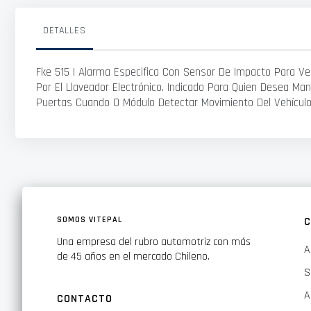
galería
de
imágenes
DETALLES
Fke 515 I Alarma Especifica Con Sensor De Impacto Para Ve
Por El Llaveador Electrónico. Indicado Para Quien Desea Ma
Puertas Cuando O Módulo Detectar Movimiento Del Vehículo
SOMOS VITEPAL
C
Una empresa del rubro automotriz con más
A
de 45 años en el mercado Chileno.
S
A
CONTACTO