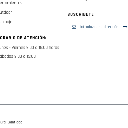
erramientas
utdoor
SUSCRIBETE
quipaje
Inscríbase
a
nuestro
ORARIO DE ATENCIÓN:
boletín
de
unes - Viernes 9:00 a 18:00 horas
noticias:
ábados 9:00 a 13:00
ura, Santiago