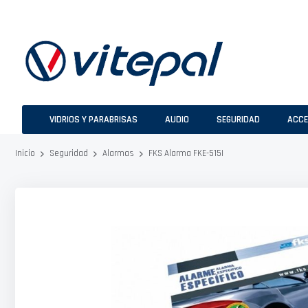
Ir
al
contenido
VIDRIOS Y PARABRISAS
AUDIO
SEGURIDAD
ACCE
FKS Alarma FKE-515I
Inicio
Seguridad
Alarmas
Saltar
al
final
de
la
galería
de
imágenes