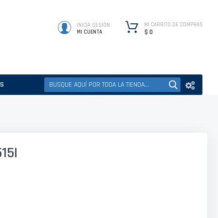
MI CARRITO DE COMPRAS
INICIA SESIÓN
$ 0
MI CUENTA
ES
15I