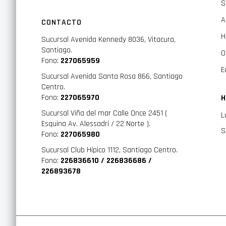
S
A
CONTACTO
H
Sucursal Avenida Kennedy 8036, Vitacura,
Santiago.
O
Fono:
227065959
E
Sucursal Avenida Santa Rosa 866, Santiago
Centro.
Fono:
227065970
H
Sucursal Viña del mar Calle Once 2451 (
L
Esquina Av. Alessadri / 22 Norte ).
S
Fono:
227065980
Sucursal Club Hípico 1112, Santiago Centro.
Fono:
226836610 / 226836686 /
226893678