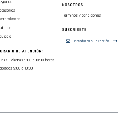
eguridad
NOSOTROS
ccesorios
Términos y condiciones
erramientas
utdoor
SUSCRIBETE
quipaje
Inscríbase
a
nuestro
ORARIO DE ATENCIÓN:
boletín
de
unes - Viernes 9:00 a 18:00 horas
noticias:
ábados 9:00 a 13:00