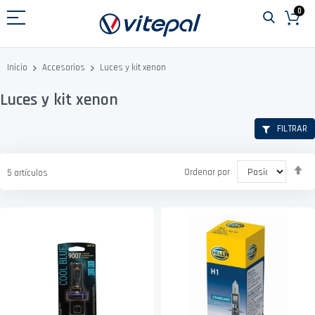
Ir
0
al
contenido
Luces y kit xenon
Inicio
Accesorios
Luces y kit xenon
FILTRAR
Fi
Ordenar por
5
artículos
D
D