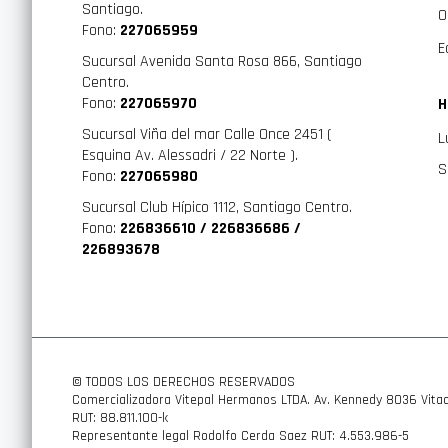
Santiago.
O
Fono:
227065959
E
Sucursal Avenida Santa Rosa 866, Santiago
Centro.
Fono:
227065970
H
Sucursal Viña del mar Calle Once 2451 (
L
Esquina Av. Alessadri / 22 Norte ).
S
Fono:
227065980
Sucursal Club Hípico 1112, Santiago Centro.
Fono:
226836610 / 226836686 /
226893678
© TODOS LOS DERECHOS RESERVADOS
Comercializadora Vitepal Hermanos LTDA. Av. Kennedy 8036 Vitac
RUT: 88.811.100-k
Representante legal Rodolfo Cerda Saez RUT: 4.553.986-5