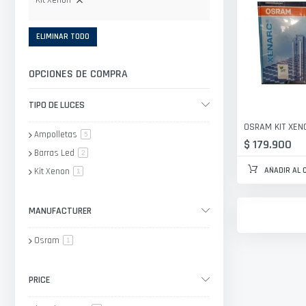
Kit Xenon
ELIMINAR TODO
OPCIONES DE COMPRA
TIPO DE LUCES
OSRAM KIT XEN
Ampolletas
artículo
5
$ 179.900
Barras Led
artículo
2
AÑADIR AL 
Kit Xenon
artículo
1
MANUFACTURER
Osram
artículo
1
PRICE