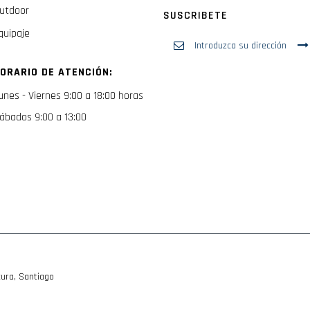
utdoor
SUSCRIBETE
quipaje
Inscríbase
a
nuestro
ORARIO DE ATENCIÓN:
boletín
de
unes - Viernes 9:00 a 18:00 horas
noticias:
ábados 9:00 a 13:00
ura, Santiago