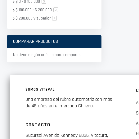
$ 0
-
$ 100.000
artículo
5
$ 100.000
-
$ 200.000
artículo
2
$ 200.000
y superior
artículo
1
COMPARAR PRODUCTOS
No tiene ningún artículo para comparar.
SOMOS VITEPAL
C
Una empresa del rubro automotriz con más
A
de 45 años en el mercado Chileno.
S
A
CONTACTO
H
Sucursal Avenida Kennedy 8036, Vitacura,