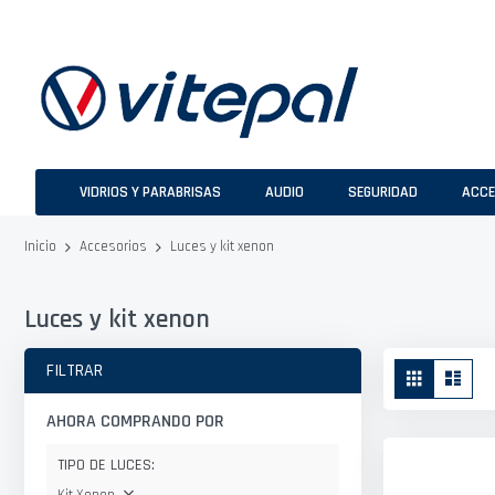
Ir
al
contenido
VIDRIOS Y PARABRISAS
AUDIO
SEGURIDAD
ACCE
Luces y kit xenon
Inicio
Accesorios
Luces y kit xenon
Ver
FILTRAR
Parrilla
Lista
como
AHORA COMPRANDO POR
TIPO DE LUCES