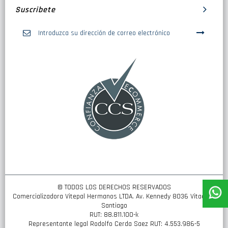
Suscribete
Inscríbase
a
nuestro
boletín
de
noticias:
© TODOS LOS DERECHOS RESERVADOS
Comercializadora Vitepal Hermanos LTDA. Av. Kennedy 8036 Vitacura,
Santiago
RUT: 88.811.100-k
Representante legal Rodolfo Cerda Saez RUT: 4.553.986-5