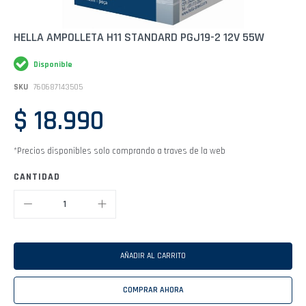
Saltar
HELLA AMPOLLETA H11 STANDARD PGJ19-2 12V 55W
al
comienzo
Disponible
de
la
SKU
760687143505
galería
de
$ 18.990
imágenes
*Precios disponibles solo comprando a traves de la web
CANTIDAD
AÑADIR AL CARRITO
COMPRAR AHORA