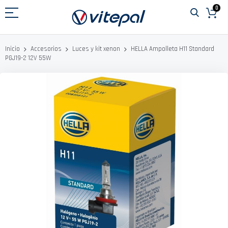
Ir
0
al
contenido
HELLA Ampolleta H11 Standard
Inicio
Accesorios
Luces y kit xenon
PGJ19-2 12V 55W
Saltar
al
final
de
la
galería
de
imágenes