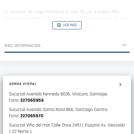
Lo Anterior Se Logra Mediante El Uso De Los Equipos Más
Modernos En Medición De Luz, Lo Que Permite Conocer Si Una
Ampolleta Cuenta Con Las Propiedades Necesarias.
VER MÁS
MÁS INFORMACIÓN
SOMOS VITEPAL
Sucursal Avenida Kennedy 8036, Vitacura, Santiago.
Fono:
227065959
Sucursal Avenida Santa Rosa 866, Santiago Centro.
Fono:
227065970
Sucursal Viña del mar Calle Once 2451 ( Esquina Av. Alessadri
/ 22 Norte ).