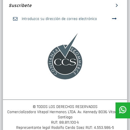
Suscribete
Inscríbase
a
nuestro
boletín
de
noticias:
© TODOS LOS DERECHOS RESERVADOS
Comercializadora Vitepal Hermanos LTDA. Av. Kennedy 8036 Vitacura,
Santiago
RUT: 88.811.100-k
Representante legal Rodolfo Cerda Saez RUT: 4.553.986-5