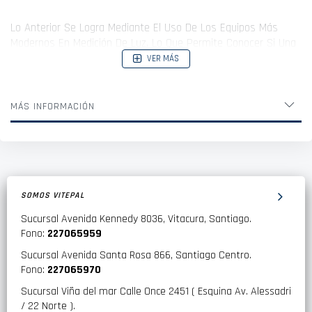
Lo Anterior Se Logra Mediante El Uso De Los Equipos Más
Modernos En Medición De Luz, Lo Que Permite Conocer Si Una
Ampolleta Cuenta Con Las Propiedades Necesarias.
VER MÁS
MÁS INFORMACIÓN
SOMOS VITEPAL
Sucursal Avenida Kennedy 8036, Vitacura, Santiago.
Fono:
227065959
Sucursal Avenida Santa Rosa 866, Santiago Centro.
Fono:
227065970
Sucursal Viña del mar Calle Once 2451 ( Esquina Av. Alessadri
/ 22 Norte ).