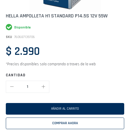
Saltar
HELLA AMPOLLETA H1 STANDARD P14.5S 12V 55W
al
comienzo
Disponible
de
la
SKU
760687139706
galería
de
$ 2.990
imágenes
*Precios disponibles solo comprando a traves de la web
CANTIDAD
AÑADIR AL CARRITO
COMPRAR AHORA