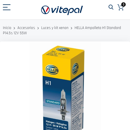
Ir
0
al
contenido
HELLA Ampolleta H1 Standard
Inicio
Accesorios
Luces y kit xenon
P14.5s 12V 55W
Saltar
al
final
de
la
galería
de
imágenes