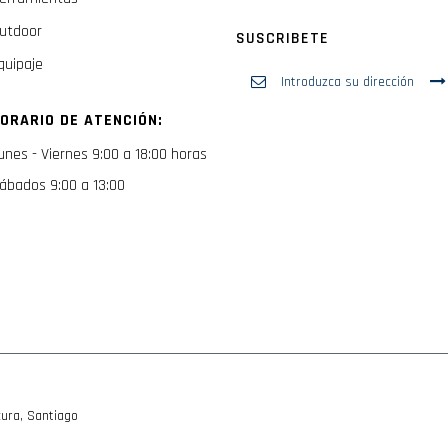
utdoor
SUSCRIBETE
quipaje
Inscríbase
a
nuestro
ORARIO DE ATENCIÓN:
boletín
de
unes - Viernes 9:00 a 18:00 horas
noticias:
ábados 9:00 a 13:00
ura, Santiago