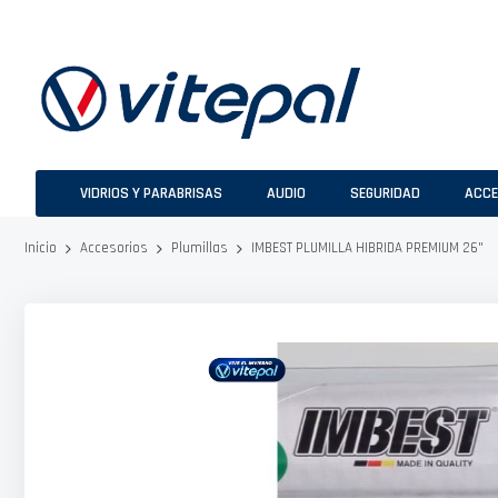
Ir
al
contenido
VIDRIOS Y PARABRISAS
AUDIO
SEGURIDAD
ACCE
IMBEST PLUMILLA HIBRIDA PREMIUM 26"
Inicio
Accesorios
Plumillas
Saltar
al
final
de
la
galería
de
imágenes