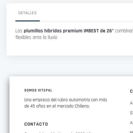
galería
de
imágenes
DETALLES
Las
plumillas híbridas premium IMBEST de 26"
combinan 
flexibles ante la lluvia
SOMOS VITEPAL
C
Una empresa del rubro automotriz con más
A
de 45 años en el mercado Chileno.
S
A
CONTACTO
H