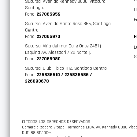
Sucursal Avenida Kennedy 8036, Vitacura,
Santiago.
O
Fono:
227065959
E
Sucursal Avenida Santa Rosa 866, Santiago
Centro.
Fono:
227065970
H
Sucursal Viña del mar Calle Once 2451 (
L
Esquina Av. Alessadri / 22 Norte ).
S
Fono:
227065980
Sucursal Club Hípico 1112, Santiago Centro.
Fono:
226836610 / 226836686 /
226893678
© TODOS LOS DERECHOS RESERVADOS
Comercializadora Vitepal Hermanos LTDA. Av. Kennedy 8036 Vitac
RUT: 88.811.100-k