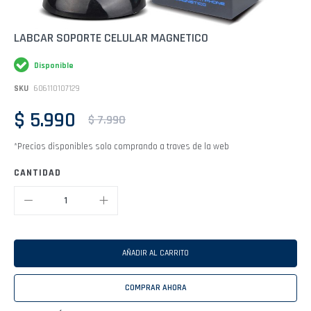
Saltar
LABCAR SOPORTE CELULAR MAGNETICO
al
comienzo
Disponible
de
la
SKU
606110107129
galería
de
$ 5.990
imágenes
$ 7.990
*Precios disponibles solo comprando a traves de la web
CANTIDAD
AÑADIR AL CARRITO
COMPRAR AHORA