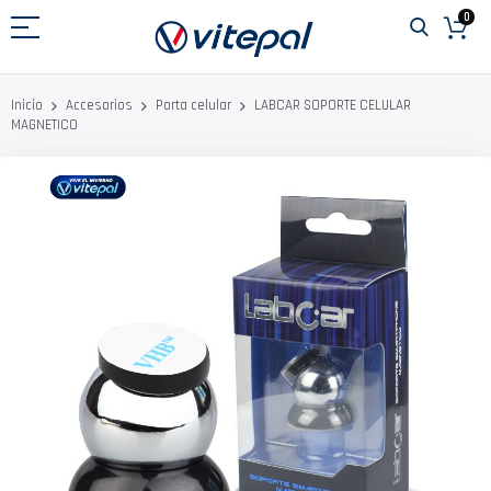
Ir
0
al
contenido
LABCAR SOPORTE CELULAR
Inicio
Accesorios
Porta celular
MAGNETICO
Saltar
al
final
de
la
galería
de
imágenes