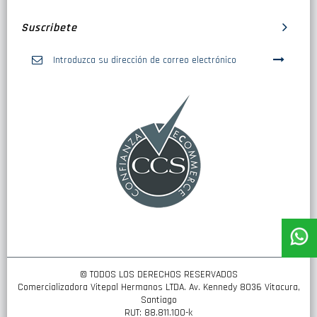
Suscribete
Inscríbase
a
nuestro
boletín
de
noticias:
© TODOS LOS DERECHOS RESERVADOS
Comercializadora Vitepal Hermanos LTDA. Av. Kennedy 8036 Vitacura,
Santiago
RUT: 88.811.100-k