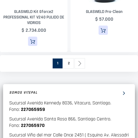
GLASWELD Kit Gforce2
GLASWELD Pro-Clean
PROFESSIONAL KIT V240 PULIDO DE
$ 57.000
VIDRIOS
$ 2.734.000
Página
Actualmente estás leyendo página
Página
Página
Siguiente
1
2
SOMOS VITEPAL
Sucursal Avenida Kennedy 8036, Vitacura, Santiago.
Fono:
227065959
Sucursal Avenida Santa Rosa 866, Santiago Centro.
Fono:
227065970
Sucursal Viña del mar Calle Once 2451 ( Esquina Av. Alessadri