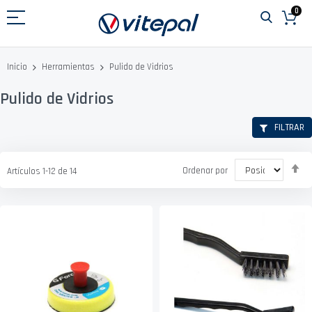
Ir
0
al
contenido
Pulido de Vidrios
Inicio
Herramientas
Pulido de Vidrios
FILTRAR
Fi
Ordenar por
Artículos
1
-
12
de
14
D
D