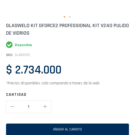
Saltar
GLASWELD KIT GFORCE2 PROFESSIONAL KIT V240 PULIDO
al
DE VIDRIOS
comienzo
de
la
Disponible
galería
de
SKU
GLAREP29
imágenes
$ 2.734.000
*Precios disponibles solo comprando a traves de la web
CANTIDAD
AÑADIR AL CARRITO