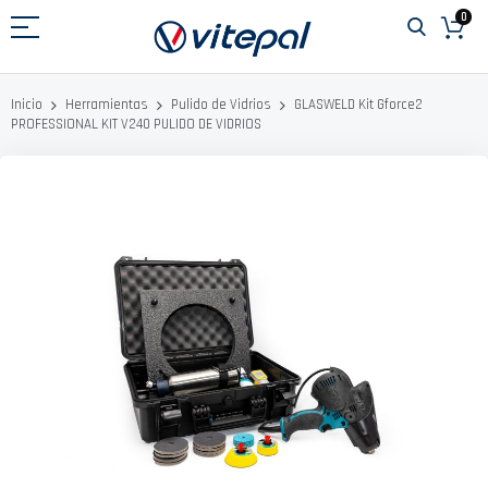
Ir
0
al
contenido
GLASWELD Kit Gforce2
Inicio
Herramientas
Pulido de Vidrios
PROFESSIONAL KIT V240 PULIDO DE VIDRIOS
Saltar
al
final
de
la
galería
de
imágenes