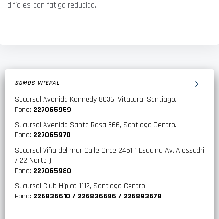
difíciles con fatiga reducida.
SOMOS VITEPAL
Sucursal Avenida Kennedy 8036, Vitacura, Santiago.
Fono:
227065959
Sucursal Avenida Santa Rosa 866, Santiago Centro.
Fono:
227065970
Sucursal Viña del mar Calle Once 2451 ( Esquina Av. Alessadri
/ 22 Norte ).
Fono:
227065980
Sucursal Club Hípico 1112, Santiago Centro.
Fono:
226836610 / 226836686 / 226893678