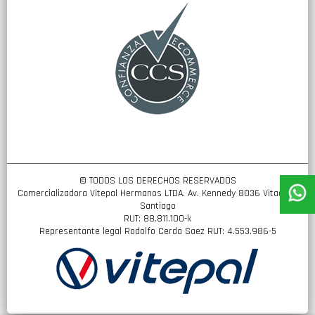
de
noticias:
© TODOS LOS DERECHOS RESERVADOS
Comercializadora Vitepal Hermanos LTDA. Av. Kennedy 8036 Vitacura,
Santiago
RUT: 88.811.100-k
Representante legal Rodolfo Cerda Saez RUT: 4.553.986-5