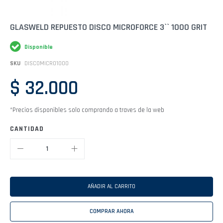
Saltar
GLASWELD REPUESTO DISCO MICROFORCE 3`` 1000 GRIT
al
comienzo
Disponible
de
la
SKU
DISCOMICRO1000
galería
de
$ 32.000
imágenes
*Precios disponibles solo comprando a traves de la web
CANTIDAD
AÑADIR AL CARRITO
COMPRAR AHORA