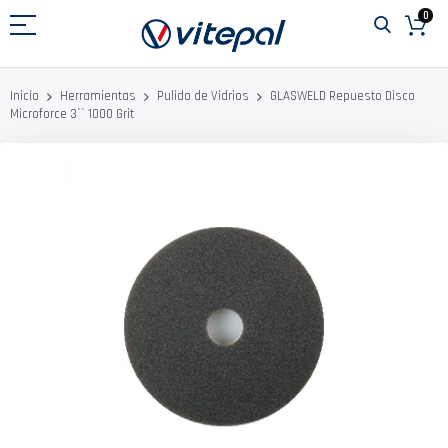
Ir
0
al
contenido
GLASWELD Repuesto Disco
Inicio
Herramientas
Pulido de Vidrios
Microforce 3`` 1000 Grit
Saltar
al
final
de
la
galería
de
imágenes