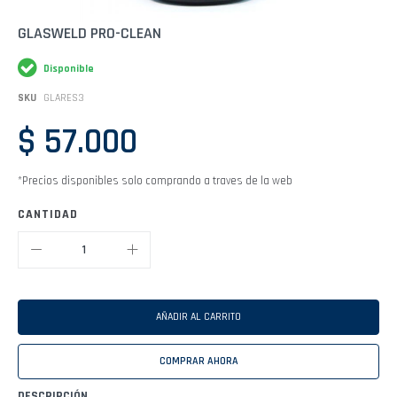
Saltar
GLASWELD PRO-CLEAN
al
comienzo
Disponible
de
la
SKU
GLARES3
galería
de
$ 57.000
imágenes
*Precios disponibles solo comprando a traves de la web
CANTIDAD
AÑADIR AL CARRITO
COMPRAR AHORA
DESCRIPCIÓN