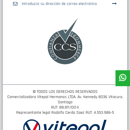
Inscríbase
a
nuestro
boletín
de
noticias:
© TODOS LOS DERECHOS RESERVADOS
Comercializadora Vitepal Hermanos LTDA. Av. Kennedy 8036 Vitacura,
Santiago
RUT: 88.811.100-k
Representante legal Rodolfo Cerda Saez RUT: 4.553.986-5