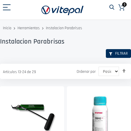
Ir
0
al
contenido
Instalacion Parabrisas
Inicio
Herramientas
Instalacion Parabrisas
FILTRAR
Fi
Ordenar por
Artículos
13
-
24
de
29
D
D