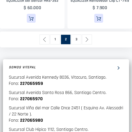
EQUALIZER Gel Sensor HRS-393
EQUALIZER Removedor Clip CT-749
$ 60.000
$ 7.900
Página
Página
Anterior
Página
Actualmente estás leyendo página
Página
Página
Siguiente
1
2
3
SOMOS VITEPAL
Sucursal Avenida Kennedy 8036, Vitacura, Santiago.
Fono:
227065959
Sucursal Avenida Santa Rosa 866, Santiago Centro.
Fono:
227065970
Sucursal Viña del mar Calle Once 2451 ( Esquina Av. Alessadri
/ 22 Norte ).
Fono:
227065980
Sucursal Club Hípico 1112, Santiago Centro.