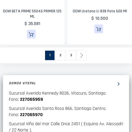
DOW BETA PRIME 5504G PRIMER 125
DOW Uretano U-838 Pate 600 Ml
ML
$ 10.500
$ 35.581
Página
Actualmente estás leyendo página
Página
Página
Página
Siguiente
1
2
3
SOMOS VITEPAL
Sucursal Avenida Kennedy 8036, Vitacura, Santiago.
Fono:
227065959
Sucursal Avenida Santa Rosa 866, Santiago Centro.
Fono:
227065970
Sucursal Viña del mar Calle Once 2451 ( Esquina Av. Alessadri
/ 22 Norte ).