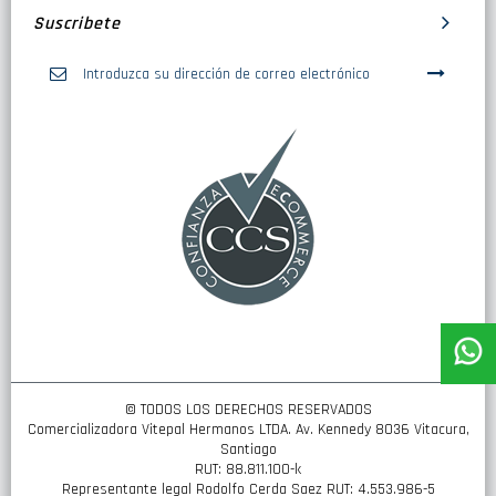
Suscribete
Inscríbase
a
nuestro
boletín
de
noticias:
© TODOS LOS DERECHOS RESERVADOS
Comercializadora Vitepal Hermanos LTDA. Av. Kennedy 8036 Vitacura,
Santiago
RUT: 88.811.100-k
Representante legal Rodolfo Cerda Saez RUT: 4.553.986-5