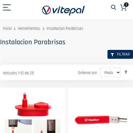
Ir
0
al
contenido
Instalacion Parabrisas
Inicio
Herramientas
Instalacion Parabrisas
FILTRAR
Fi
Ordenar por
Artículos
1
-
12
de
25
D
D