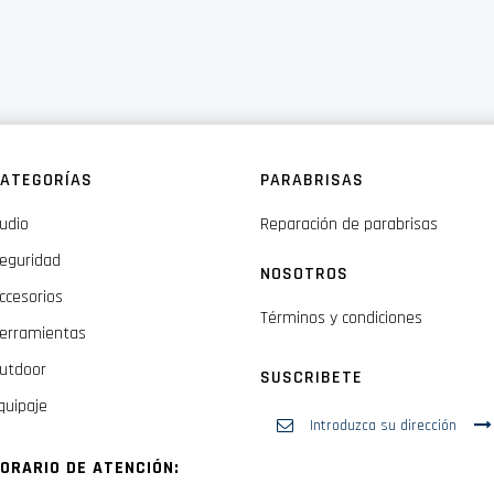
ATEGORÍAS
PARABRISAS
udio
Reparación de parabrisas
eguridad
NOSOTROS
ccesorios
Términos y condiciones
erramientas
utdoor
SUSCRIBETE
quipaje
Inscríbase
a
nuestro
ORARIO DE ATENCIÓN:
boletín
de