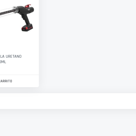
OLA URETANO
0ML
CARRITO