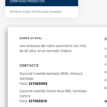
COMPARAR PRODUCTOS
No tiene ningún artículo para comparar.
SOMOS VITEPAL
C
Una empresa del rubro automotriz con más
A
de 45 años en el mercado Chileno.
S
A
CONTACTO
H
Sucursal Avenida Kennedy 8036, Vitacura,
Santiago.
O
Fono:
227065959
E
Sucursal Avenida Santa Rosa 866, Santiago
Centro.
Fono:
227065970
H