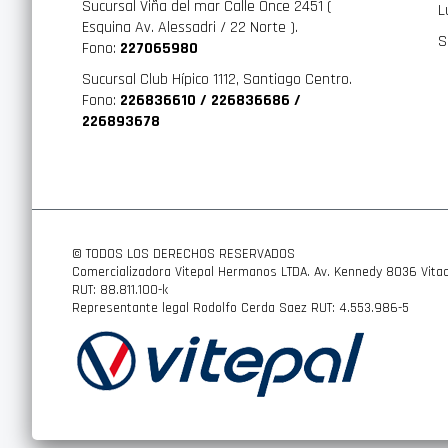
Sucursal Viña del mar Calle Once 2451 (
L
Esquina Av. Alessadri / 22 Norte ).
S
Fono:
227065980
Sucursal Club Hípico 1112, Santiago Centro.
Fono:
226836610 / 226836686 /
226893678
© TODOS LOS DERECHOS RESERVADOS
Comercializadora Vitepal Hermanos LTDA. Av. Kennedy 8036 Vitac
RUT: 88.811.100-k
Representante legal Rodolfo Cerda Saez RUT: 4.553.986-5