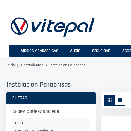
Ir
al
contenido
VIDRIOS Y PARABRISAS
AUDIO
SEGURIDAD
ACCE
Instalacion Parabrisas
Inicio
Herramientas
Instalacion Parabrisas
Ver
FILTRAR
Parrilla
Lista
como
AHORA COMPRANDO POR
PRICE