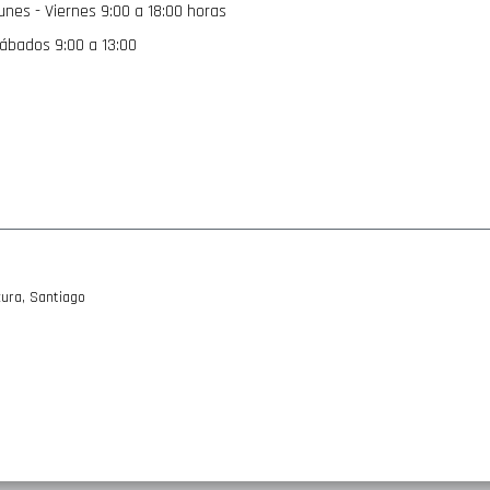
unes - Viernes 9:00 a 18:00 horas
noticias:
ábados 9:00 a 13:00
ura, Santiago