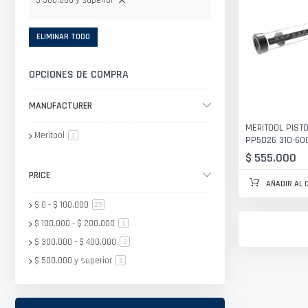
$ 500.000 y superior
ELIMINAR TODO
OPCIONES DE COMPRA
MANUFACTURER
MERITOOL PIST
Meritool
artículo
1
PP5026 310-60
$ 555.000
PRICE
AÑADIR AL 
$ 0
-
$ 100.000
artículo
25
$ 100.000
-
$ 200.000
artículo
1
$ 300.000
-
$ 400.000
artículo
2
$ 500.000
y superior
artículo
1