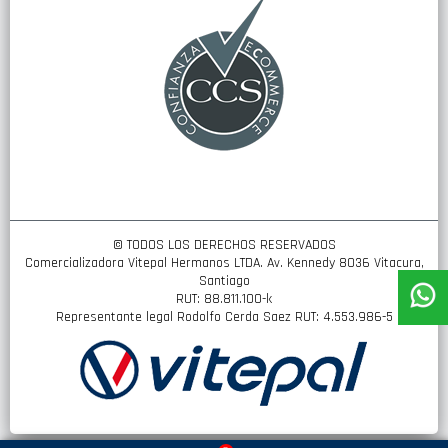
noticias:
© TODOS LOS DERECHOS RESERVADOS
Comercializadora Vitepal Hermanos LTDA. Av. Kennedy 8036 Vitacura,
Santiago
RUT: 88.811.100-k
Representante legal Rodolfo Cerda Saez RUT: 4.553.986-5