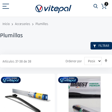
Ir
0
al
contenido
Plumillas
Inicio
Accesorios
Plumillas
FILTRAR
Fi
Ordenar por
Artículos
37
-
38
de
38
D
D