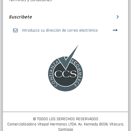
Suscribete
Inscríbase
a
nuestro
boletín
de
noticias:
© TODOS LOS DERECHOS RESERVADOS
Comercializadora Vitepal Hermanos LTDA. Av. Kennedy 8036 Vitacura,
Santiago