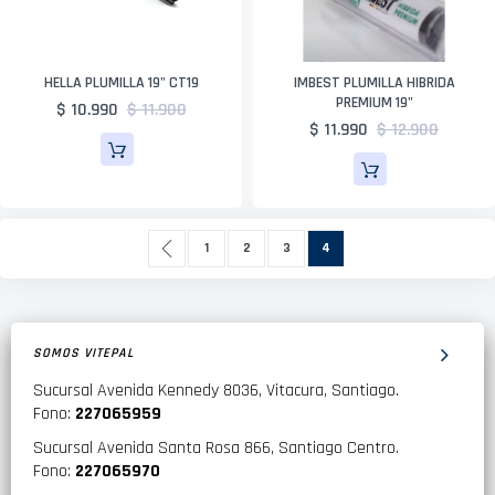
HELLA PLUMILLA 19" CT19
IMBEST PLUMILLA HIBRIDA
PREMIUM 19"
$ 10.990
$ 11.900
$ 11.990
$ 12.900
Página
Página
Anterior
Página
Página
Página
Actualmente estás leyendo
1
2
3
4
SOMOS VITEPAL
Sucursal Avenida Kennedy 8036, Vitacura, Santiago.
Fono:
227065959
Sucursal Avenida Santa Rosa 866, Santiago Centro.
Fono:
227065970