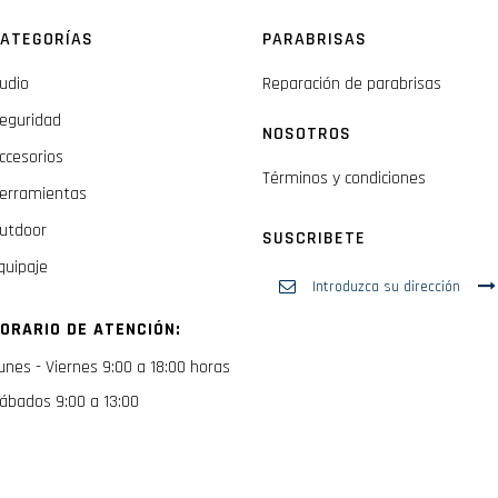
ATEGORÍAS
PARABRISAS
udio
Reparación de parabrisas
eguridad
NOSOTROS
ccesorios
Términos y condiciones
erramientas
utdoor
SUSCRIBETE
quipaje
Inscríbase
a
nuestro
ORARIO DE ATENCIÓN:
boletín
de
unes - Viernes 9:00 a 18:00 horas
noticias:
ábados 9:00 a 13:00