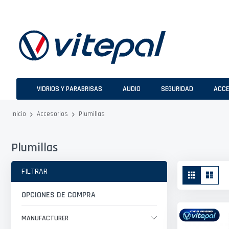
Ir
al
contenido
VIDRIOS Y PARABRISAS
AUDIO
SEGURIDAD
ACCE
Plumillas
Inicio
Accesorios
Plumillas
Ver
FILTRAR
Parrilla
Lista
como
OPCIONES DE COMPRA
MANUFACTURER