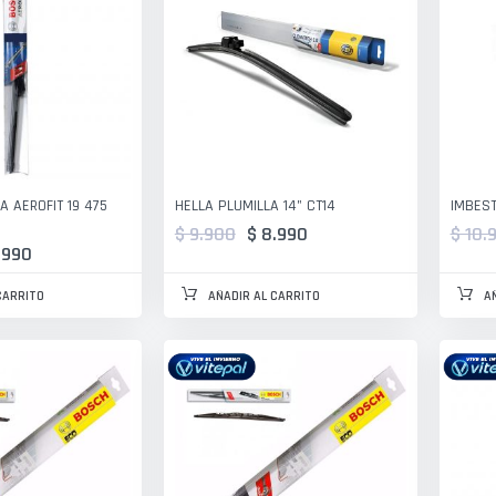
 AEROFIT 19 475
HELLA PLUMILLA 14" CT14
IMBEST
$ 9.900
$ 8.990
$ 10.
.990
CARRITO
AÑADIR AL CARRITO
A