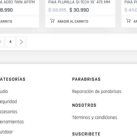
A AERO TWIN AP17M
PIAA PLUMILLA SI-TECH 19` 475 MM
PIAA P
18.990
$ 33.915
$ 30.990
$ 41.
CARRITO
AÑADIR AL CARRITO
A
estás leyendo página
ágina
Página
Página
Siguiente
3
4
ATEGORÍAS
PARABRISAS
udio
Reparación de parabrisas
eguridad
NOSOTROS
ccesorios
Términos y condiciones
erramientas
utdoor
SUSCRIBETE