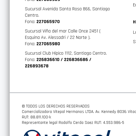
E
Sucursal Avenida Santa Rosa 866, Santiago
Centro.
Fono:
227065970
H
Sucursal Viña del mar Calle Once 2451 (
L
Esquina Av. Alessadri / 22 Norte ).
S
Fono:
227065980
Sucursal Club Hípico 1112, Santiago Centro.
Fono:
226836610 / 226836686 /
226893678
© TODOS LOS DERECHOS RESERVADOS
Comercializadora Vitepal Hermanos LTDA. Av. Kennedy 8036 Vitac
RUT: 88.811.100-k
Representante legal Rodolfo Cerda Saez RUT: 4.553.986-5