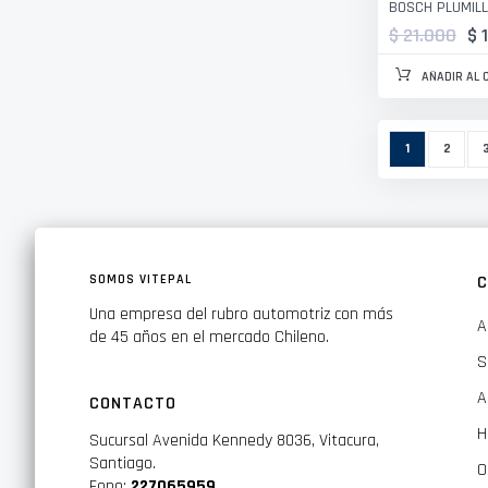
BOSCH PLUMILL
$ 21.000
$ 
AÑADIR AL 
Página
Actualmente 
Página
P
1
2
SOMOS VITEPAL
C
Una empresa del rubro automotriz con más
A
de 45 años en el mercado Chileno.
S
A
CONTACTO
H
Sucursal Avenida Kennedy 8036, Vitacura,
Santiago.
O
Fono:
227065959