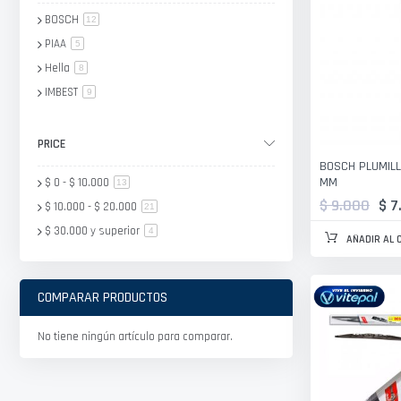
BOSCH
artículo
12
PIAA
artículo
5
Hella
artículo
8
IMBEST
artículo
9
PRICE
BOSCH PLUMILLA
MM
$ 0
-
$ 10.000
artículo
13
$ 9.000
$ 7
$ 10.000
-
$ 20.000
artículo
21
$ 30.000
y superior
artículo
4
AÑADIR AL 
COMPARAR PRODUCTOS
No tiene ningún artículo para comparar.