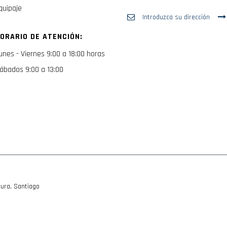
quipaje
Inscríbase
a
nuestro
ORARIO DE ATENCIÓN:
boletín
de
unes - Viernes 9:00 a 18:00 horas
noticias:
ábados 9:00 a 13:00
ura, Santiago