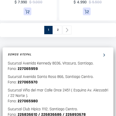
$ 7.990
$ 9.000
$ 4.990
$ 5.500
Página
Actualmente estás leyendo página
Página
Página
Siguiente
1
2
SOMOS VITEPAL
Sucursal Avenida Kennedy 8036, Vitacura, Santiago.
Fono:
227065959
Sucursal Avenida Santa Rosa 866, Santiago Centro.
Fono:
227065970
Sucursal Viña del mar Calle Once 2451 ( Esquina Av. Alessadri
/ 22 Norte ).
Fono:
227065980
Sucursal Club Hípico 1112, Santiago Centro.
Fono:
226836610 / 226836686 / 226893678