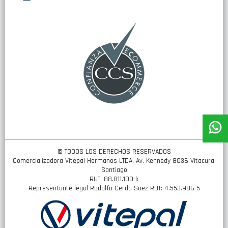
nuestro
boletín
de
noticias:
© TODOS LOS DERECHOS RESERVADOS
Comercializadora Vitepal Hermanos LTDA. Av. Kennedy 8036 Vitacura,
Santiago
RUT: 88.811.100-k
Representante legal Rodolfo Cerda Saez RUT: 4.553.986-5