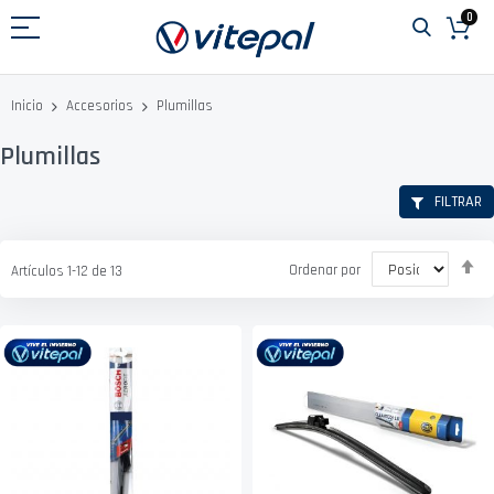
Ir
0
al
contenido
Plumillas
Inicio
Accesorios
Plumillas
FILTRAR
Fi
Ordenar por
Artículos
1
-
12
de
13
D
D