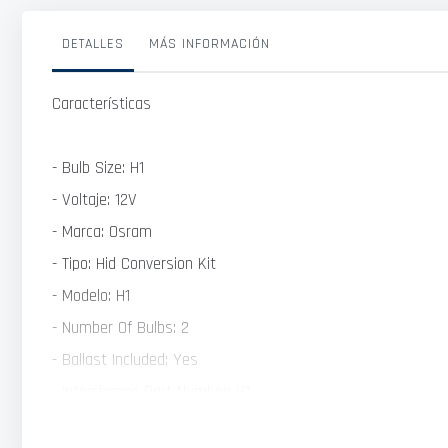
galería
de
imágenes
DETALLES
MÁS INFORMACIÓN
Características
- Bulb Size: H1
- Voltaje: 12V
- Marca: Osram
- Tipo: Hid Conversion Kit
- Modelo: H1
- Number Of Bulbs: 2
- Ballast Included: Yes
- Interchange Part Number: H1
- Vataje: 35W Color