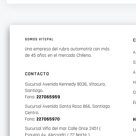
- Temperature: 6000K
SOMOS VITEPAL
C
Una empresa del rubro automotriz con más
A
de 45 años en el mercado Chileno.
S
A
CONTACTO
H
Sucursal Avenida Kennedy 8036, Vitacura,
Santiago.
O
Fono:
227065959
E
Sucursal Avenida Santa Rosa 866, Santiago
Centro.
Fono:
227065970
H
Sucursal Viña del mar Calle Once 2451 (
L
Esquina Av. Alessadri / 22 Norte ).