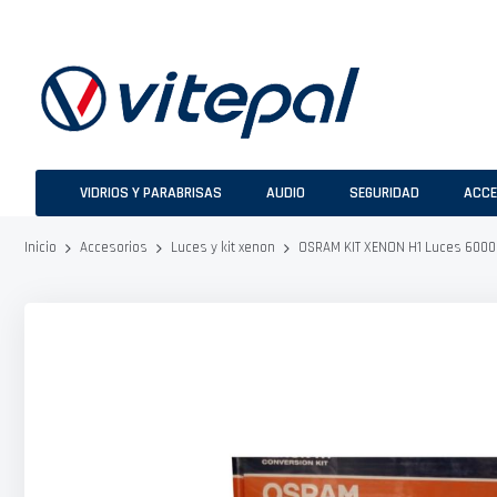
Ir
al
contenido
VIDRIOS Y PARABRISAS
AUDIO
SEGURIDAD
ACCE
OSRAM KIT XENON H1 Luces 6000
Inicio
Accesorios
Luces y kit xenon
Saltar
al
final
de
la
galería
de
imágenes