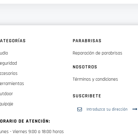
ATEGORÍAS
PARABRISAS
udio
Reparación de parabrisas
eguridad
NOSOTROS
ccesorios
Términos y condiciones
erramientas
utdoor
SUSCRIBETE
quipaje
Inscríbase
a
nuestro
ORARIO DE ATENCIÓN:
boletín
de
unes - Viernes 9:00 a 18:00 horas
noticias: