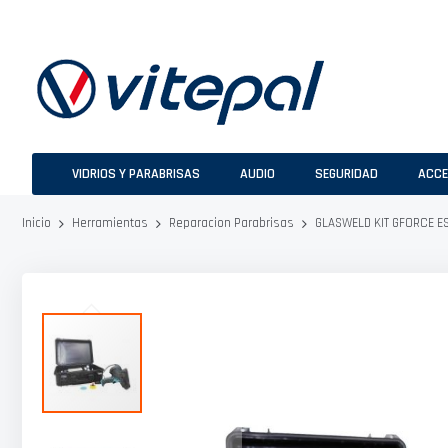
Ir
al
contenido
VIDRIOS Y PARABRISAS
AUDIO
SEGURIDAD
ACCE
GLASWELD KIT GFORCE ES
Inicio
Herramientas
Reparacion Parabrisas
Saltar
al
final
de
la
galería
de
imágenes