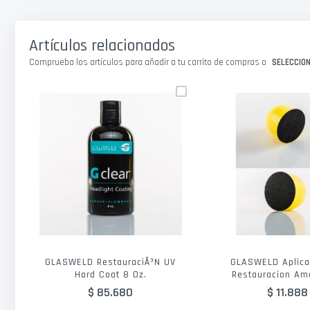
galería
de
imágenes
Artículos relacionados
Comprueba los artículos para añadir a tu carrito de compras o
SELECCIO
GLASWELD RestauraciÃ³n UV
GLASWELD Aplica
Hard Coat 8 Oz.
Restauracion Ama
$ 85.680
$ 11.888