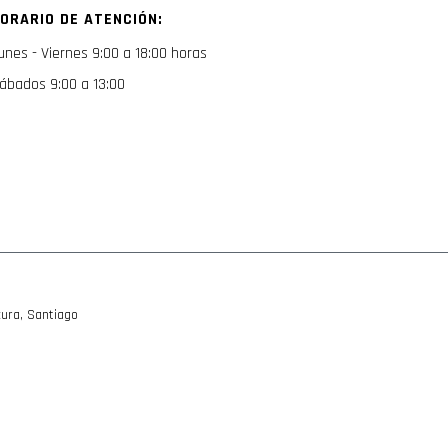
nuestro
ORARIO DE ATENCIÓN:
boletín
de
unes - Viernes 9:00 a 18:00 horas
noticias:
ábados 9:00 a 13:00
ura, Santiago