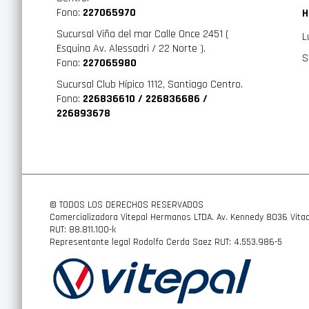
Fono:
227065970
H
Sucursal Viña del mar Calle Once 2451 (
L
Esquina Av. Alessadri / 22 Norte ).
S
Fono:
227065980
Sucursal Club Hípico 1112, Santiago Centro.
Fono:
226836610 / 226836686 /
226893678
© TODOS LOS DERECHOS RESERVADOS
Comercializadora Vitepal Hermanos LTDA. Av. Kennedy 8036 Vitac
RUT: 88.811.100-k
Representante legal Rodolfo Cerda Saez RUT: 4.553.986-5