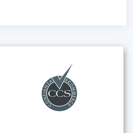
hillas de afeitar y el papel de lija con un presupuesto mínimo.