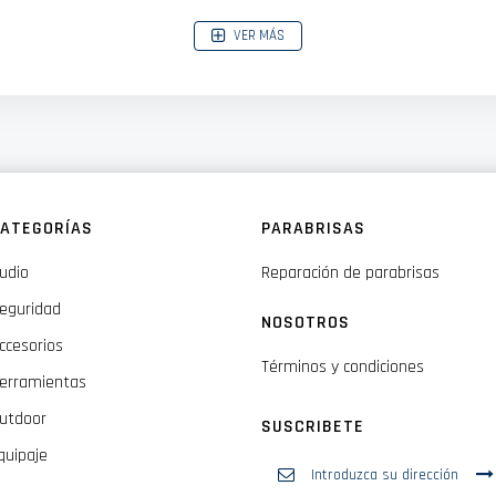
VER MÁS
ción, el transporte, el roce de vidrio contra vidrio, los limpiaparabrisas, las cuc
e automóviles y prácticamente cualquier tipo de vidrio.
ATEGORÍAS
PARABRISAS
udio
Reparación de parabrisas
eguridad
NOSOTROS
ccesorios
Términos y condiciones
erramientas
utdoor
SUSCRIBETE
quipaje
Inscríbase
a