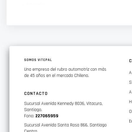
fabricantes
Detallistas
Pequeñas tiendas de vidrio
Cualquiera que desee eliminar los daños causados ​​por la manipula
El Gforce puede reparar rayones en vidrios planos, vidrios d
SOMOS VITEPAL
C
Una empresa del rubro automotriz con más
A
de 45 años en el mercado Chileno.
S
A
CONTACTO
H
Sucursal Avenida Kennedy 8036, Vitacura,
Santiago.
O
Fono:
227065959
E
Sucursal Avenida Santa Rosa 866, Santiago
Centro.