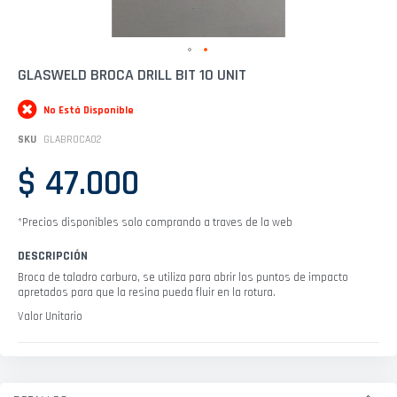
Saltar
GLASWELD BROCA DRILL BIT 10 UNIT
al
comienzo
No Está Disponible
de
la
SKU
GLABROCA02
galería
de
$ 47.000
imágenes
*Precios disponibles solo comprando a traves de la web
DESCRIPCIÓN
Broca de taladro carburo, se utiliza para abrir los puntos de impacto
apretados para que la resina pueda fluir en la rotura.
Valor Unitario