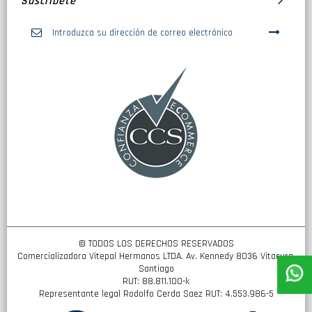
Suscribete
Inscríbase
a
nuestro
boletín
de
noticias:
© TODOS LOS DERECHOS RESERVADOS
Comercializadora Vitepal Hermanos LTDA. Av. Kennedy 8036 Vitacura,
Santiago
RUT: 88.811.100-k
Representante legal Rodolfo Cerda Saez RUT: 4.553.986-5