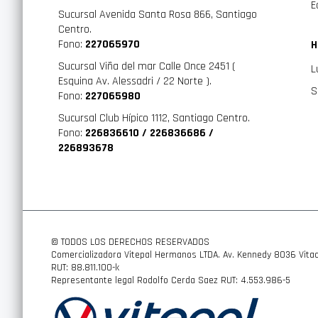
E
Sucursal Avenida Santa Rosa 866, Santiago
Centro.
Fono:
227065970
H
Sucursal Viña del mar Calle Once 2451 (
L
Esquina Av. Alessadri / 22 Norte ).
S
Fono:
227065980
Sucursal Club Hípico 1112, Santiago Centro.
Fono:
226836610 / 226836686 /
226893678
© TODOS LOS DERECHOS RESERVADOS
Comercializadora Vitepal Hermanos LTDA. Av. Kennedy 8036 Vitac
RUT: 88.811.100-k
Representante legal Rodolfo Cerda Saez RUT: 4.553.986-5