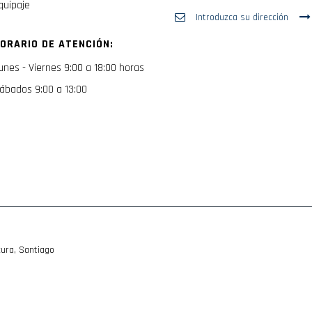
quipaje
Inscríbase
a
nuestro
ORARIO DE ATENCIÓN:
boletín
de
unes - Viernes 9:00 a 18:00 horas
noticias:
ábados 9:00 a 13:00
ura, Santiago