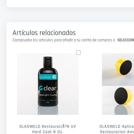
galería
de
imágenes
Artículos relacionados
Comprueba los artículos para añadir a tu carrito de compras o
SELECCIO
GLASWELD RestauraciÃ³n UV
GLASWELD Aplica
Hard Coat 8 Oz.
Restauracion Ama