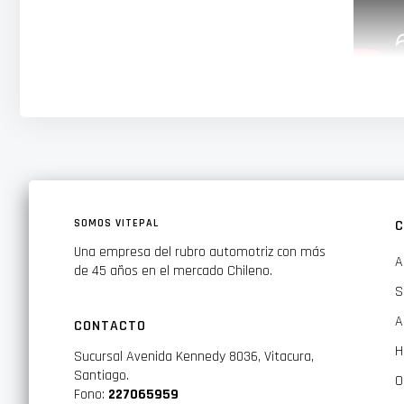
¿Reparar parabrisas al aire libre?
¡Usar un bloqueador UV es
cure prematuramente.
Elija entre dos estilos diferentes y aerodinámicos diseñado
SOMOS VITEPAL
C
Una empresa del rubro automotriz con más
A
de 45 años en el mercado Chileno.
S
A
CONTACTO
H
Sucursal Avenida Kennedy 8036, Vitacura,
Santiago.
O
Fono:
227065959