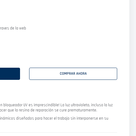
raves de la web
COMPRAR AHORA
un bloqueador UV es imprescindible!
La luz ultravioleta, incluso la luz
 hacer que la resina de reparación se cure prematuramente.
odinámicos diseñados para hacer el trabajo sin interponerse en su