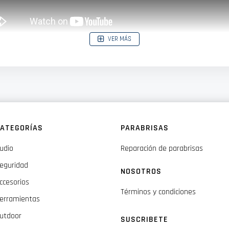
VER MÁS
 imprescindible!
La luz ultravioleta, incluso la luz ultravioleta ambi
s para hacer el trabajo sin interponerse en su camino.
ATEGORÍAS
PARABRISAS
udio
Reparación de parabrisas
eguridad
NOSOTROS
ccesorios
Términos y condiciones
erramientas
utdoor
SUSCRIBETE