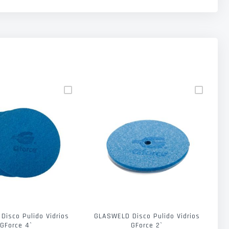
isco Pulido Vidrios
GLASWELD Disco Pulido Vidrios
G
GForce 4`
GForce 2`