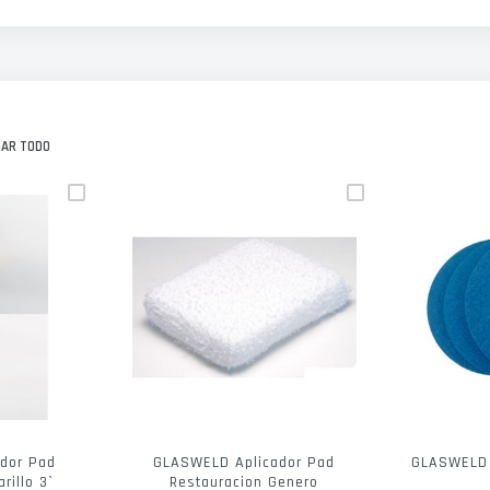
NAR TODO
dor Pad
GLASWELD Aplicador Pad
GLASWELD D
rillo 3`
Restauracion Genero