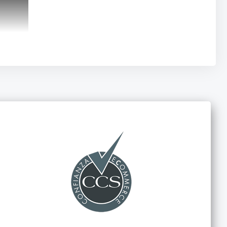
ental indirecta, puede hacer que la resina de reparación se