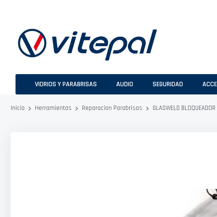
Ir
al
contenido
VIDRIOS Y PARABRISAS
AUDIO
SEGURIDAD
ACCE
GLASWELD BLOQUEADOR 
Inicio
Herramientas
Reparacion Parabrisas
Saltar
al
final
de
la
galería
de
imágenes